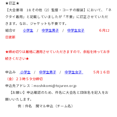
★訂正★
【大会要項 18.その他（2）監督・コーチの服装】において、「ネ
クタイ着用」と記載していましたが「不要」に訂正させていただ
きます。なお、ジャケットも不要です。
組合せ
小学生
/
中学生男子
/
中学生女子
６月12
日更新
★締め切りは厳格に適用させていただきますので、余裕を持ってお手
続きください★
申込み
小学生
/
中学生男子
/
中学生女子
５月１６日
（金）２３時５９分締切
申込先アドレス：moshikomi@tojuren.or.jp
【お願い】申込確認のため、件名に大会名と団体名を記入をお
願いいたします。
例：件名 関マル申込（チーム名）