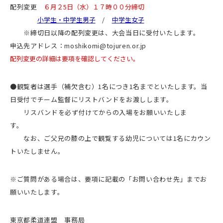
配列変更
６月２5日（水）１７時００分締切
小学生・中学生男子
/
中学生女子
※締切日以降の配列変更は、大会当日に受付いたします。
申込先アドレス：moshikomi@tojuren.or.jp
配列変更の詳細は要項を確認してください。
●観覧者は選手（補欠含む）1名につき1名までといたします。当
日受付でチーム監督にリストバンドをお渡しします。
リスバンドを必ず付けてからの入場をお願いいたしま
す。
なお、ご父兄の膝の上で観覧する幼児については1名にカウン
トいたしません。
※ご質問がある場合は、要項に記載の「お問い合わせ先」までお
願いいたします。
東京都柔道連盟 事務局