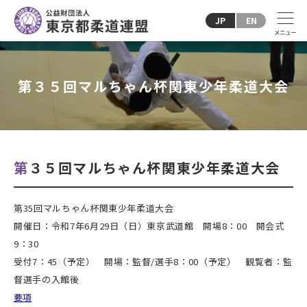
JP
EN
第３５回マルちゃん杯関東少年柔道大会
第３５回マルちゃん杯関東少年柔道大会
第35回マルちゃん杯関東少年柔道大会
開催日：令和7年6月29日（日）東京武道館 開場8：00 開会式
9：30
受付7：45（予定） 開場：監督/選手8：00（予定） 観覧者：監
督選手の入館後
要項