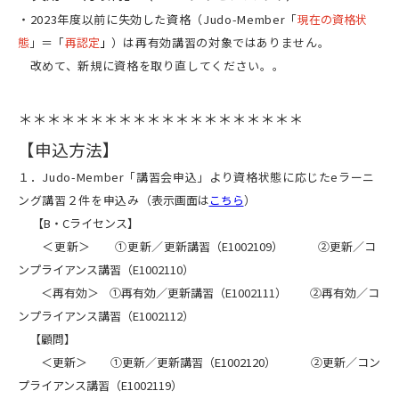
・2023年度以前に失効した資格（Judo-Member「
現在の資格状
態
」＝
「
再認定
」
）は再有効講習の対象ではありません。
改めて、新規に資格を取り直してください。。
＊＊＊＊＊＊＊＊＊＊＊＊＊＊＊＊＊＊＊＊
【申込方法】
１．Judo-Member「講習会申込」より資格状態に応じたeラーニ
ング講習２件を申込み
（表示画面は
こちら
）
【B・Cライセンス】
＜更新＞ ①更新／
更新講習（
E1002109） ②更新／コ
ンプライアンス講習（E1002110）
＜再有効＞ ①再有効／更新講習（E1002111） ②再有効／コ
ンプライアンス講習（E1002112）
【顧問】
＜更新＞ ①更新／更新講習（E1002120） ②更新／コン
プライアンス講習（E1002119）