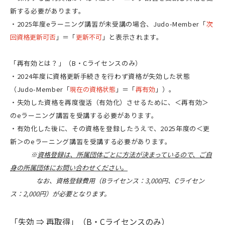
新する必要があります。
・2025年度eラーニング講習が未受講の場合、Judo-Member「
次
回資格更新可否
」＝
「
更新不可
」と表示されます。
「再有効とは？」（B・Cライセンスのみ）
・2024年度に資格更新手続きを行わず資格が失効した状態
（Judo-Member「
現在の資格状態
」＝
「
再有効
」）。
・失効した資格を再度復活（有効化）させるために、＜再有効＞
のeラーニング講習を受講する必要があります。
・有効化した後に、その資格を登録したうえで、2025年度の＜更
新＞のeラーニング講習を受講する必要があります。
※
資格登録は、所属団体ごとに方法が決まっているので、ご自
身の所属団体にお問い合わせください。
なお、資格登録費用（Bライセンス：3,000円、Cライセン
ス：2,000円）が必要となります。
「失効 ⇒ 再取得」（B・Cライセンスのみ）