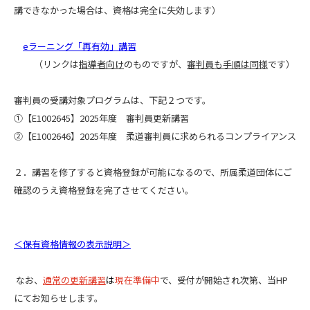
講できなかった場合は、資格は完全に失効します）
eラーニング「再有効」講習
（リンクは
指導者向け
のものですが、
審判員も手順は同様
です）
審判員の受講対象プログラムは、下記２つです。
①【E1002645】2025年度 審判員更新講習
②【E1002646】2025年度 柔道審判員に求められるコンプライアンス
２．講習を修了すると資格登録が可能になるので、所属柔道団体にご
確認のうえ資格登録を完了させてください。
＜保有資格情報の表示説明＞
なお、
通常の更新講習
は
現在準備中
で、受付が開始され次第、当HP
にてお知らせします。