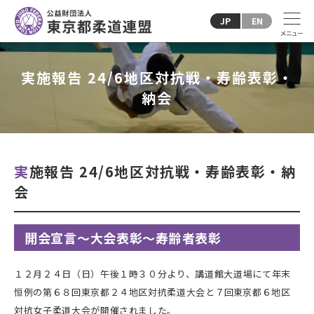
JP
EN
実施報告 24/6地区対抗戦・寿齢表彰・
納会
実施報告 24/6地区対抗戦・寿齢表彰・納
会
開会宣言～大会表彰～寿齢者表彰
１２月２４日（日）午後１時３０分より、講道館大道場にて年末
恒例の第６８回東京都２４地区対抗柔道大会と
７回
東京都６地区
対抗女子柔道大会が開催されました。