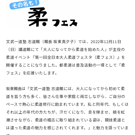
文武一道塾 志道館（館長 坂東真夕子）では、2022年12月11日
（日）講道館にて「大人になってから柔道を始めた人」が主役の
柔道イベント『第一回全日本大人柔道フェスタ（柔フェス）』を
開催することになりました。都柔連は普及活動の一環として「柔
フェス」を応援いたします。
坂東館長は「
文武一道塾 志道館には、大人になってから初めて柔
道を習う方も多く、皆さん仕事や家庭と両立しながら、ご自分の
ペースで熱心に柔道修行に励まれています。私と同年代、もしくは
それ以上の年代の方たちが、汗だくになり、息を弾ませ、頬を紅
潮させながら、柔道の稽古に取り組まれている姿は、競技柔道と
は違った柔道の魅力を感じされてくれます。」と魅力を語っていま